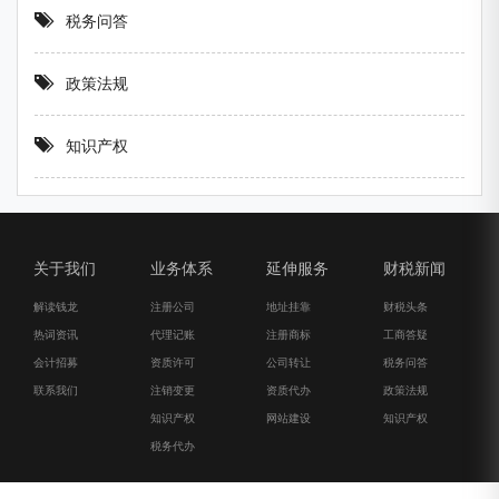
税务问答
政策法规
知识产权
关于我们
业务体系
延伸服务
财税新闻
解读钱龙
注册公司
地址挂靠
财税头条
热词资讯
代理记账
注册商标
工商答疑
会计招募
资质许可
公司转让
税务问答
联系我们
注销变更
资质代办
政策法规
知识产权
网站建设
知识产权
税务代办