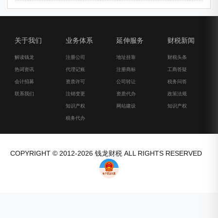
关于我们
业务体系
延伸服务
财税新闻
解读钱龙
注册公司
地址挂靠
财税头条
热词资讯
代理记账
注册商标
工商答疑
会计招募
资质许可
公司转让
税务问答
联系我们
注销变更
资质代办
政策法规
知识产权
网站建设
知识产权
税务代办
COPYRIGHT © 2012-2026 钱龙财税 ALL RIGHTS RESERVED