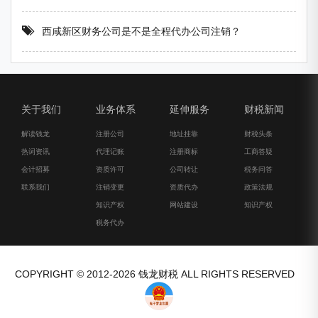
西咸新区财务公司是不是全程代办公司注销？
关于我们
业务体系
延伸服务
财税新闻
解读钱龙
注册公司
地址挂靠
财税头条
热词资讯
代理记账
注册商标
工商答疑
会计招募
资质许可
公司转让
税务问答
联系我们
注销变更
资质代办
政策法规
知识产权
网站建设
知识产权
税务代办
COPYRIGHT © 2012-2026 钱龙财税 ALL RIGHTS RESERVED