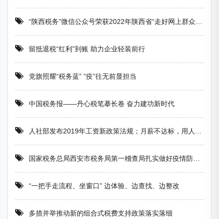
“陕西税务”微信公众号荣获2022年陕西省“走好网上群众路线”优秀账号
留抵退税“红利”到账 助力企业轻装前行
党旗照耀“税务蓝” “疫”往无前显担当
中国税务报——丹心税笔摹长卷 奋力建功新时代
人社部发布2019年工资新政策法规；月薪不达标，用人单位将被重罚
国家税务总局西安市税务局第一稽查局扎实做好疫情防控工作
“一把手走流程、坐窗口” 边体验、边查找、边整改
多措并举推动新的组合式税费支持政策落实落细