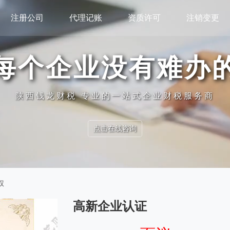
注册公司
代理记账
资质许可
注销变更
每个企业没有难办
陕西钱龙财税 专业的一站式企业财税服务商
点击在线咨询
权
高新企业认证