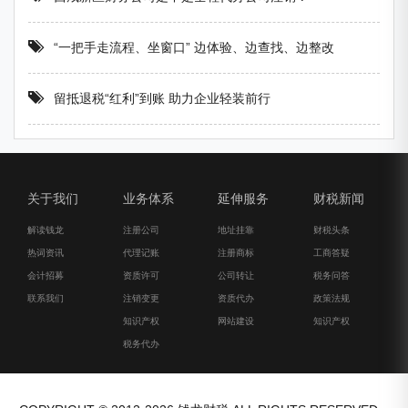
“一把手走流程、坐窗口” 边体验、边查找、边整改
留抵退税“红利”到账 助力企业轻装前行
关于我们
业务体系
延伸服务
财税新闻
解读钱龙
注册公司
地址挂靠
财税头条
热词资讯
代理记账
注册商标
工商答疑
会计招募
资质许可
公司转让
税务问答
联系我们
注销变更
资质代办
政策法规
知识产权
网站建设
知识产权
税务代办