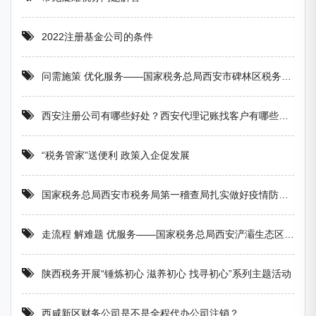
2022注册基金公司的条件
问需施策 优化服务——国家税务总局西安市碑林区税务局 做好便民办税春风行动调研工作
西安注册公司有哪些好处？西安代理记账找客户有哪些方法？
“税务管家”送便利 政策入企促发展
国家税务总局西安市税务局第一稽查局扎实做好疫情防控工作
走流程 解难题 优服务——国家税务总局西安浐灞生态区税务局积极开展一把手“走流程 坐窗口 跟执法 处投诉”活动
陕西税务开展“锤炼初心 滋养初心 找寻初心”系列主题活动
西咸新区财务公司是不是全程代办公司注销？