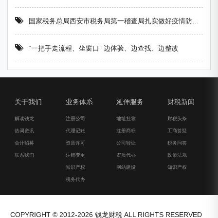
国家税务总局西安市税务局第一稽查局扎实做好疫情防控工作
“一把手走流程、坐窗口” 边体验、边查找、边整改
关于我们
业务体系
延伸服务
财税新闻
解读钱龙
注册公司
地址挂靠
财税头条
热词资讯
代理记账
注册商标
工商答疑
会计招募
资质许可
公司转让
税务问答
联系我们
注销变更
资质代办
政策法规
知识产权
网站建设
知识产权
税务代办
COPYRIGHT © 2012-2026 钱龙财税 ALL RIGHTS RESERVED