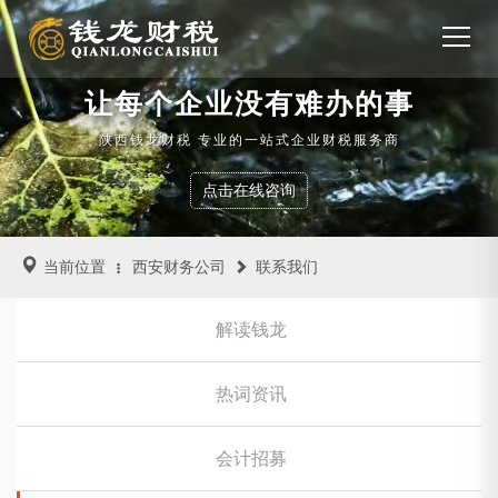
让每个企业没有难办的事
陕西钱龙财税 专业的一站式企业财税服务商
点击在线咨询
当前位置
西安财务公司
联系我们
解读钱龙
热词资讯
会计招募