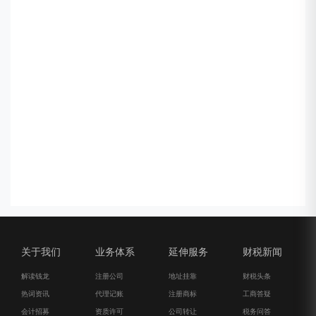
关于我们
业务体系
延伸服务
财税新闻
解读钱龙
注册公司
地址挂靠
财税头条
热词资讯
代理记账
注册商标
工商答疑
会计招募
资质许可
公司转让
税务问答