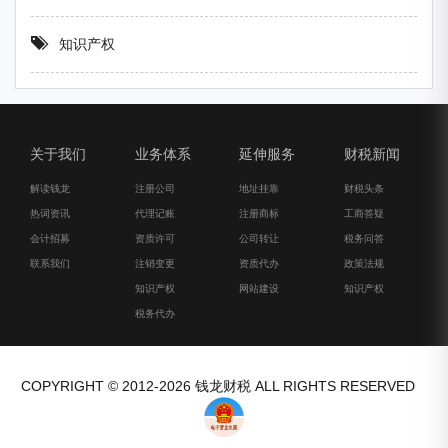
知识产权
关于我们
业务体系
延伸服务
财税新闻
解读钱龙
注册公司
地址挂靠
财税头条
热词资讯
代理记账
注册商标
工商答疑
会计招募
资质许可
公司转让
税务问答
联系我们
注销变更
资质代办
政策法规
知识产权
网站建设
知识产权
税务代办
COPYRIGHT © 2012-2026 钱龙财税 ALL RIGHTS RESERVED