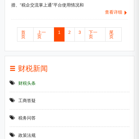
措、“税企交流掌上通”平台使用情况和
查看详细
首
上一
1
2
3
下一
尾
页
页
页
页
财税新闻
财税头条
工商答疑
税务问答
政策法规