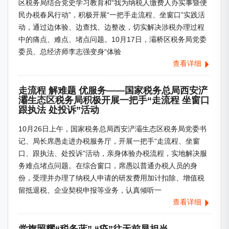
区税务局结合党史学习教育和“我为纳税人缴费人办实事暨便
民办税春风行动”，积极开展“一把手走流程、坐窗口”实践活
动，通过边体验、边查找、边整改，切实解决涉税办理过程
中的痛点、难点、堵点问题。10月17日，灞桥区税务局党委
委员、总经济师李志强变身“体验
查看详细
走流程 解难题 优服务——国家税务总局西安浐
灞生态区税务局积极开展一把手“走流程 坐窗口
跟执法 处投诉”活动
10月26日上午，国家税务总局西安浐灞生态区税务局党委书
记、局长席愚走进办税服务厅，开展一把手“走流程、坐窗
口、跟执法、处投诉”活动，亲身体验办税流程，实地解决服
务难点堵点问题。在综合窗口，席愚以普通办税人员的身
份，受理并办理了纳税人申请的研发费用加计扣除、增值税
留抵退税、企业契税申报等业务，认真倾听一
查看详细