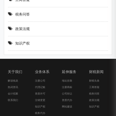
税务问答
政策法规
知识产权
关于我们
业务体系
延伸服务
财税新闻
解读钱龙
注册公司
地址挂靠
财税头条
热词资讯
代理记账
注册商标
工商答疑
会计招募
资质许可
公司转让
税务问答
联系我们
注销变更
资质代办
政策法规
知识产权
网站建设
知识产权
税务代办