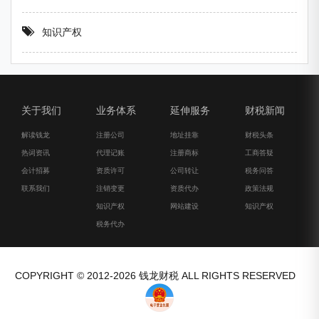
知识产权
关于我们
业务体系
延伸服务
财税新闻
解读钱龙
注册公司
地址挂靠
财税头条
热词资讯
代理记账
注册商标
工商答疑
会计招募
资质许可
公司转让
税务问答
联系我们
注销变更
资质代办
政策法规
知识产权
网站建设
知识产权
税务代办
COPYRIGHT © 2012-2026 钱龙财税 ALL RIGHTS RESERVED