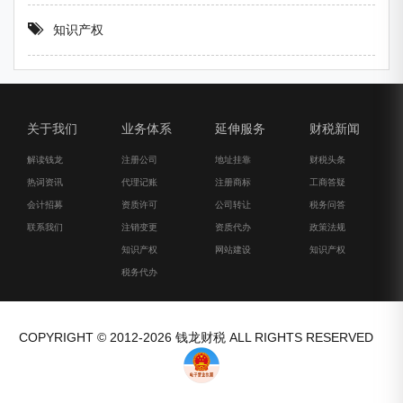
知识产权
关于我们
业务体系
延伸服务
财税新闻
解读钱龙
注册公司
地址挂靠
财税头条
热词资讯
代理记账
注册商标
工商答疑
会计招募
资质许可
公司转让
税务问答
联系我们
注销变更
资质代办
政策法规
知识产权
网站建设
知识产权
税务代办
COPYRIGHT © 2012-2026 钱龙财税 ALL RIGHTS RESERVED