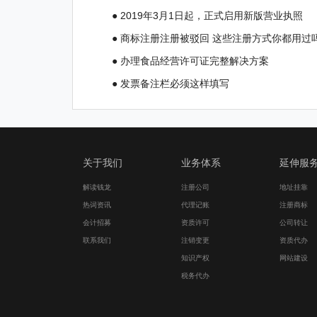
● 2019年3月1日起，正式启用新版营业执照
● 商标注册注册被驳回 这些注册方式你都用过
● 办理食品经营许可证完整解决方案
● 发票备注栏必须这样填写
关于我们
业务体系
延伸服
解读钱龙
注册公司
地址挂靠
热词资讯
代理记账
注册商标
会计招募
资质许可
公司转让
联系我们
注销变更
资质代办
知识产权
网站建设
税务代办