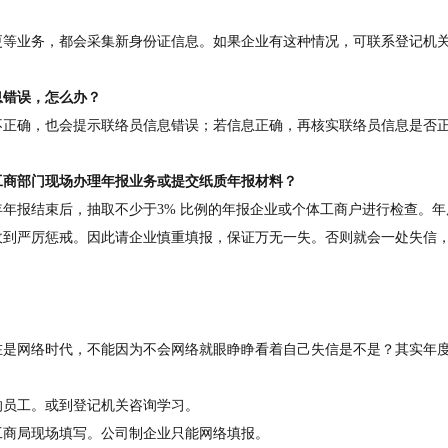
更等业务，都会采集新身份证信息。如果企业有这种情况，可联系登记机
息错误，怎么办？
不正确，也会提示联络员信息错误；若信息正确，再核实联络员信息是否
工商部门现场办理年报业务或提交纸质年报材料？
年报结束后，抽取不少于3% 比例的年报企业或个体工商户进行检查。年
收到严厉惩戒。因此请企业慎重填报，保证万无一失。否则就会一处失信
在是网络时代，不能因为不会网络就眼睁睁看着自己失信是不是？其实年
的员工。或到登记机关咨询学习。
工商局现场填写。公司制企业只能网络填报。