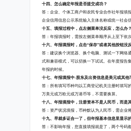
十四、怎么确定年报是否提交成功？
答：企业、个体工商户和农民专业合作社年报填
企业信用信息公示系统输入主体名称或统一社会
十五、填报过程中，点左侧菜单没反应，怎么办
答：年报填报时，需按左侧菜单顺序从上至下依
十六、年报填报时，点击“保存”或者其他按钮没
答：建议换个浏览器、换个电脑、测试一下网络
式和兼容模式，可以切换一下试试。在年度报告
年报的时候。
十七、年报填报中-股东及出资信息是美元或其他
答：所有填写币种均以工商登记机关注册时填写的
万美元或万欧元或万港币等，不需要换算。
十八、年报填报中，注册资本不是人民币，而是
答：资产状况填报，币种默认为人民币，需企业
十九、早就多证合一了，但年报基本信息里显示
答：不影响年报，您直接填报就是了，两个号码