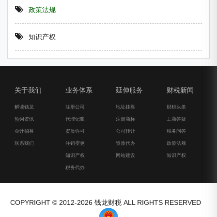
政策法规
知识产权
关于我们
业务体系
延伸服务
财税新闻
解读钱龙
注册公司
地址挂靠
财税头条
热词资讯
代理记账
注册商标
工商答疑
会计招募
资质许可
公司转让
税务问答
联系我们
注销变更
资质代办
政策法规
知识产权
网站建设
知识产权
税务代办
COPYRIGHT © 2012-2026 钱龙财税 ALL RIGHTS RESERVED