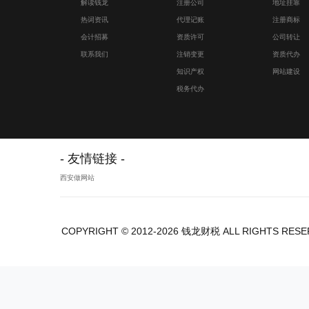
解读钱龙
注册公司
地址挂靠
热词资讯
代理记账
注册商标
会计招募
资质许可
公司转让
联系我们
注销变更
资质代办
知识产权
网站建设
税务代办
友情链接
西安做网站
COPYRIGHT © 2012-2026 钱龙财税 ALL RIGHTS RES