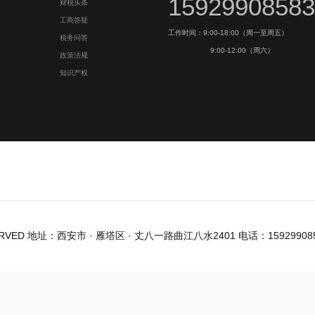
15929908583
财税头条
工商答疑
工作时间：9:00-18:00（周一至周五）
税务问答
9:00-12:00（周六）
政策法规
知识产权
ERVED
地址：西安市 · 雁塔区 · 丈八一路曲江八水2401 电话：15929908