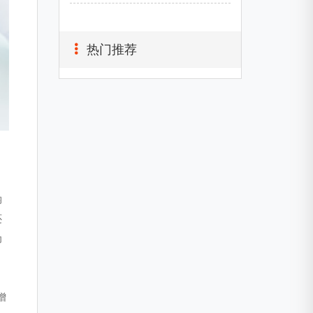
热门推荐
纳
还
为
增