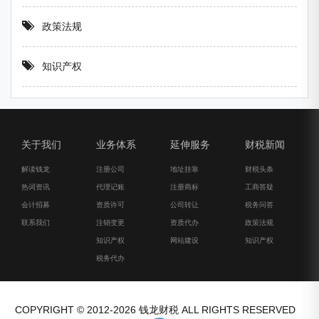
政策法规
知识产权
关于我们
业务体系
延伸服务
财税新闻
解读钱龙
注册公司
地址挂靠
财税头条
热词资讯
代理记账
注册商标
工商答疑
会计招募
资质许可
公司转让
税务问答
联系我们
注销变更
资质代办
政策法规
知识产权
网站建设
知识产权
税务代办
COPYRIGHT © 2012-2026 钱龙财税 ALL RIGHTS RESERVED